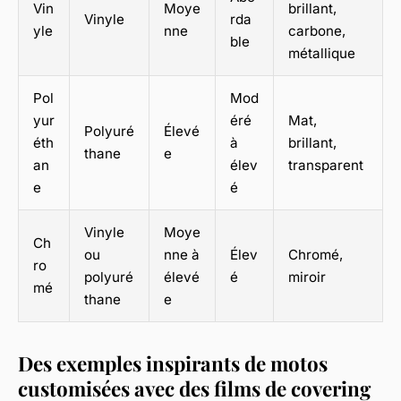
Vin
Moye
brillant,
Vinyle
rda
yle
nne
carbone,
ble
métallique
Pol
Mod
yur
éré
Mat,
Polyuré
Élevé
éth
à
brillant,
thane
e
an
élev
transparent
e
é
Vinyle
Moye
Ch
ou
nne à
Élev
Chromé,
ro
polyuré
élevé
é
miroir
mé
thane
e
Des exemples inspirants de motos
customisées avec des films de covering