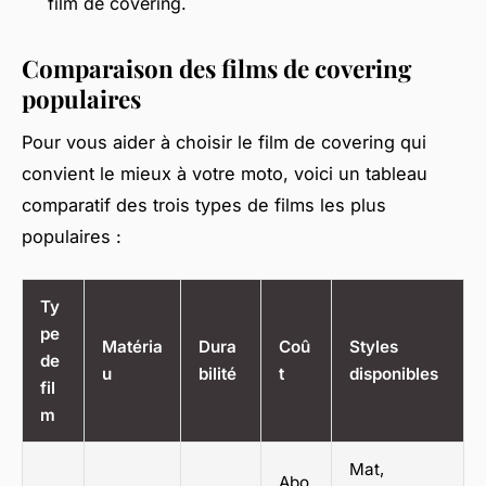
film de covering.
Comparaison des films de covering
populaires
Pour vous aider à choisir le film de covering qui
convient le mieux à votre moto, voici un tableau
comparatif des trois types de films les plus
populaires :
Ty
pe
Matéria
Dura
Coû
Styles
de
u
bilité
t
disponibles
fil
m
Mat,
Abo