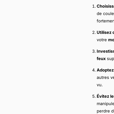
Choisiss
de coule
forteme
Utilisez
votre
mo
Investis
feux
sup
Adoptez
autres v
vu.
Évitez l
manipule
perdre d