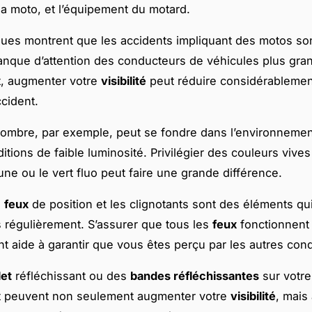
la moto, et l’équipement du motard.
iques montrent que les accidents impliquant des motos so
nque d’attention des conducteurs de véhicules plus gran
, augmenter votre
visibilité
peut réduire considérablemen
ccident.
ombre, par exemple, peut se fondre dans l’environnement
ditions de faible luminosité. Privilégier des couleurs viv
une ou le vert fluo peut faire une grande différence.
s
feux
de position et les clignotants sont des éléments qu
és régulièrement. S’assurer que tous les
feux
fonctionnent
t aide à garantir que vous êtes perçu par les autres con
let
réfléchissant ou des
bandes réfléchissantes
sur votre
 peuvent non seulement augmenter votre
visibilité
, mais 