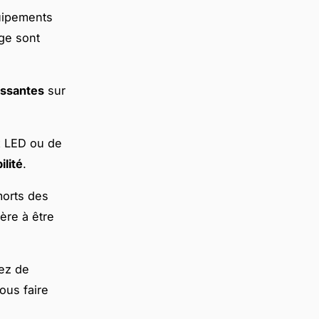
uipements
uge sont
issantes
sur
ux LED ou de
ilité
.
morts des
ère à être
tez de
ous faire