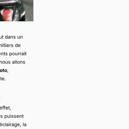
out dans un
lliers de
nts pourrait
 nous allons
oto
,
te.
s
effet,
rs puissent
’éclairage, la