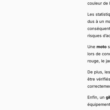
couleur de 
Les statist
dus à un ma
conséquent
risques d’a
Une
moto
s
lors de con
rouge, le ja
De plus, le
être vérifi
correctemen
Enfin, un
gi
équipement