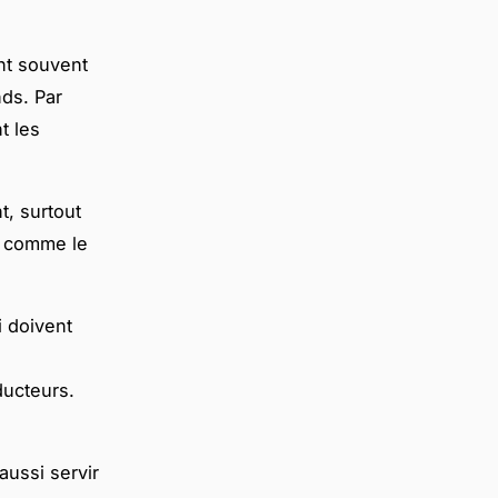
nt souvent
ds. Par
t les
, surtout
es comme le
i doivent
ducteurs.
aussi servir