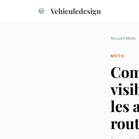
Vehiculedesign
Accueil
›
Moto
MOTO
Com
visi
les 
rout