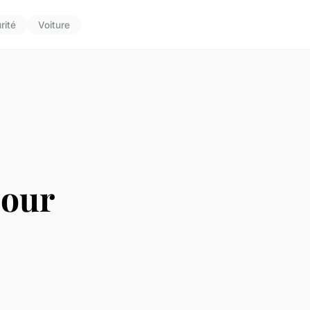
rité
Voiture
pour