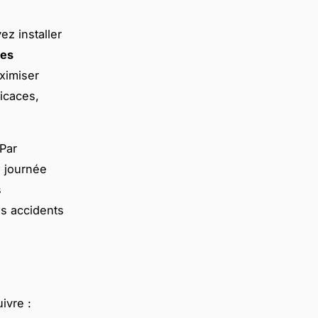
ez installer
es
ximiser
ficaces,
 Par
a journée
s
s accidents
ivre :