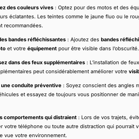
ez des couleurs vives
: Optez pour des motos et des éq
urs éclatantes. Les teintes comme le jaune fluo ou le ro
nt recommandées.
 des bandes réfléchissantes
: Ajoutez des
bandes réfléch
to
et votre
équipement
pour être visible dans l’obscurité.
sez dans des
feux
supplémentaires
: L’installation de fe
plémentaires peut considérablement améliorer votre
visib
 une conduite préventive
: Soyez conscient des angles 
éhicules et essayez de toujours vous positionner de mani
es comportements qui distraient
: Lors de vos trajets, évi
r votre téléphone ou toute autre distraction qui pourrait v
e vue votre environnement.