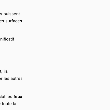
ls puissent
es surfaces
ificatif
, ils
r les autres
lut les
feux
 toute la