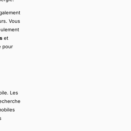
également
rs. Vous
seulement
s
et
e pour
ile. Les
recherche
mobiles
s