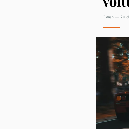
voit
Owen — 20 dé