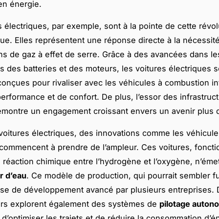
n énergie.
s électriques, par exemple, sont à la pointe de cette révol
ue. Elles représentent une réponse directe à la nécessit
ns de gaz à effet de serre. Grâce à des avancées dans le
s des batteries et des moteurs, les voitures électriques s
onçues pour rivaliser avec les véhicules à combustion i
erformance et de confort. De plus, l’essor des infrastruc
montre un engagement croissant envers un avenir plus d
voitures électriques, des innovations comme les véhicule
ommencent à prendre de l’ampleur. Ces voitures, foncti
 réaction chimique entre l’hydrogène et l’oxygène, n’éme
r d’eau
. Ce modèle de production, qui pourrait sembler fu
se de développement avancé par plusieurs entreprises. D
urs explorent également des systèmes de
pilotage auton
 d’optimiser les trajets et de réduire la consommation d’é