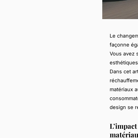
Le changeme
façonne éga
Vous avez 
esthétiques
Dans cet ar
réchauffeme
matériaux a
consommateu
design se 
L’impact
matéria