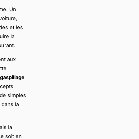
sme. Un
oiture,
des et les
ire la
burant.
nt aux
tte
gaspillage
ncepts
 de simples
 dans la
is la
e soit en