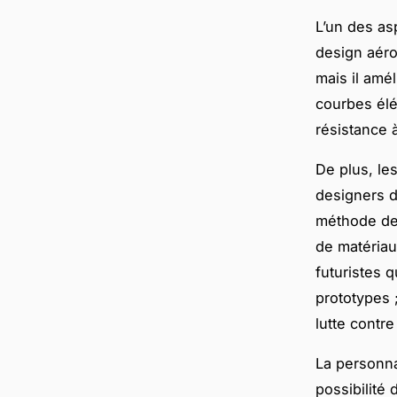
L’un des as
design aéro
mais il amé
courbes élé
résistance à
De plus, le
designers d
méthode de 
de matériau
futuristes 
prototypes 
lutte contr
La personna
possibilité