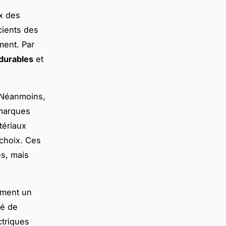
x des
cients des
ment. Par
durables
et
. Néanmoins,
 marques
tériaux
choix. Ces
s, mais
lement un
té de
ctriques