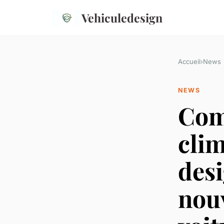
Vehiculedesign
Accueil
›
News
NEWS
Com
clim
desi
nou