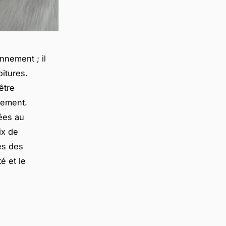
nnement ; il
itures.
être
nement.
iées au
ix de
es des
é et le