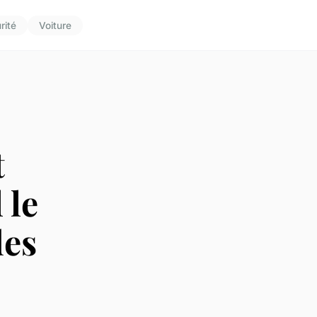
rité
Voiture
t
 le
des