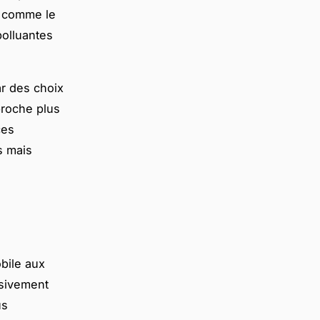
x comme le
polluantes
r des choix
proche plus
ces
s mais
obile aux
ssivement
us