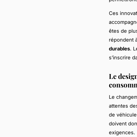
Ces innovat
accompagné
êtes de plu
répondent à
durables
. L
s’inscrire 
Le desig
consomm
Le changeme
attentes de
de véhicule
doivent don
exigences.