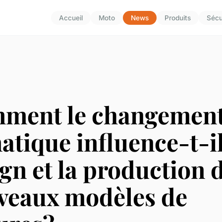
Accueil
Moto
News
Produits
Sécu
ment le changemen
atique influence-t-il
gn et la production 
veaux modèles de