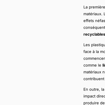
La première
matériaux. 
effets néfa
conséquent,
recyclable
Les plastiq
face à la m
commencent 
comme le
l
matériaux n
contribuent
En outre, l
impact dire
produire de