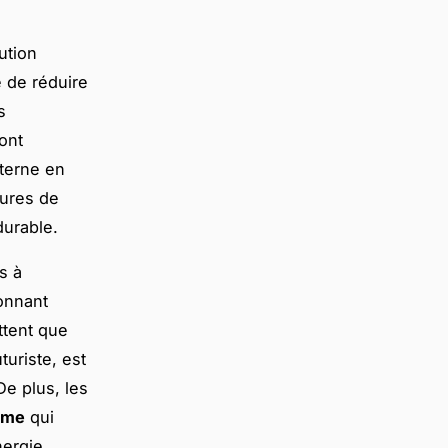
ution
é de réduire
s
ont
nterne en
tures de
urable.
s à
onnant
ttent que
turiste, est
e plus, les
ome
qui
nergie.